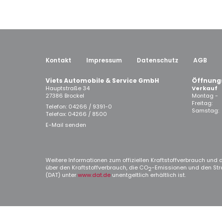
Kontakt
Impressum
Datenschutz
AGB
Viets Automobile & Service GmbH
Öffnung
Hauptstraße 34
Verkauf
27386 Brockel
Montag -
Freitag:
Telefon:
04266 / 9391-0
Samstag:
Telefax: 04266 / 8500
E-Mail senden
Weitere Informationen zum offiziellen Kraftstoffverbrauch und d
über den Kraftstoffverbrauch, die CO
-Emissionen und den Str
2
(DAT) unter
www.dat.de
unentgeltlich erhältlich ist.