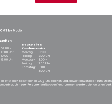
CMS by Modix
szeiten
Ersatzteile &
09:00 -
Kundenservice
18:00 Uhr
Montag -
08:00 -
10:00 -
Freitag:
12:00 Uhr
13:00 Uhr
Montag -
13:00 -
Freitag:
17:00 Uhr
Samstag:
10:00 -
13:00 Uhr
en offiziellen spezifischen CO
-Emissionen und, soweit anwendbar, zum Strom
2
omverbrauch neuer Personenkraftwagen" entnommen werden, der an allen Verk