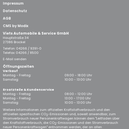
Impressum
Datenschutz
AGB
CMS by Modix
Viets Automobile & Service GmbH
Hauptstraße 34
27386 Brockel
Telefon:
04266 / 9391-0
Telefax: 04266 / 8500
E-Mail senden
Öffnungszeiten
Verkauf
Montag - Freitag:
09:00 - 18:00 Uhr
Samstag:
10:00 - 13:00 Uhr
Ersatzteile & Kundenservice
Montag - Freitag:
08:00 - 12:00 Uhr
Montag - Freitag:
13:00 - 17:00 Uhr
Samstag:
10:00 - 13:00 Uhr
Weitere Informationen zum offiziellen Kraftstoffverbrauch und den
offiziellen spezifischen CO
-Emissionen und, soweit anwendbar, zum
2
Stromverbrauch neuer Personenkraftwagen können dem "Leitfaden über
den Kraftstoffverbrauch, die CO
-Emissionen und den Stromverbrauch
2
neuer Personenkraftwagen" entnommen werden, der an allen